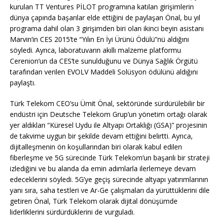
kurulan TT Ventures PİLOT programına katılan girişimlerin
dünya çapında başarılar elde ettiğini de paylaşan Önal, bu yıl
programa dahil olan 3 girişimden biri olan ikinci beyin asistanı
Marvin’in CES 2015’te “Yılın En İyi Ürünü Ödülü”nü aldığını
söyledi. Ayrıca, laboratuvarın akıllı malzeme platformu
Cerenion’un da CES’te sunulduğunu ve Dünya Sağlık Örgütü
tarafından verilen EVOLV Maddeli Solüsyon ödülünü aldığını
paylaştı.
Türk Telekom CEO’su Ümit Önal, sektöründe sürdürülebilir bir
endüstri için Deutsche Telekom Grup’un yönetim ortağı olarak
yer aldıkları “Küresel Uydu ile Altyapı Ortaklığı (GSA)” projesinin
de takvime uygun bir şekilde devam ettiğini belirtti. Ayrıca,
dijitalleşmenin ön koşullarından biri olarak kabul edilen
fiberleşme ve 5G sürecinde Türk Telekom’un başarılı bir strateji
izlediğini ve bu alanda da emin adımlarla ilerlemeye devam
edeceklerini söyledi. 5G’ye geçiş sürecinde altyapı yatırımlarının
yanı sıra, saha testleri ve Ar-Ge çalışmaları da yürüttüklerini dile
getiren Önal, Türk Telekom olarak dijital dönüşümde
liderliklerini sürdürdüklerini de vurguladı.