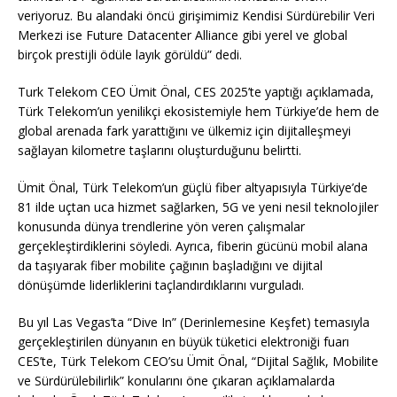
veriyoruz. Bu alandaki öncü girişimimiz Kendisi Sürdürebilir Veri
Merkezi ise Future Datacenter Alliance gibi yerel ve global
birçok prestijli ödüle layık görüldü” dedi.
Turk Telekom CEO Ümit Önal, CES 2025’te yaptığı açıklamada,
Türk Telekom’un yenilikçi ekosistemiyle hem Türkiye’de hem de
global arenada fark yarattığını ve ülkemiz için dijitalleşmeyi
sağlayan kilometre taşlarını oluşturduğunu belirtti.
Ümit Önal, Türk Telekom’un güçlü fiber altyapısıyla Türkiye’de
81 ilde uçtan uca hizmet sağlarken, 5G ve yeni nesil teknolojiler
konusunda dünya trendlerine yön veren çalışmalar
gerçekleştirdiklerini söyledi. Ayrıca, fiberin gücünü mobil alana
da taşıyarak fiber mobilite çağının başladığını ve dijital
dönüşümde liderliklerini taçlandırdıklarını vurguladı.
Bu yıl Las Vegas’ta “Dive In” (Derinlemesine Keşfet) temasıyla
gerçekleştirilen dünyanın en büyük tüketici elektroniği fuarı
CES’te, Türk Telekom CEO’su Ümit Önal, “Dijital Sağlık, Mobilite
ve Sürdürülebilirlik” konularını öne çıkaran açıklamalarda