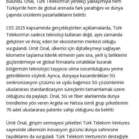
bulundu. Önal, Türk Telekom’un yenilikçi yaklaşımıyla hem
Türkiye’de hem de global arenada fark yarattığını ve dünya
çapında ürünlerini pazarladıklarını belirtti.
CES 2025 kapsamında gerçekleştirilen açıklamalarda, Türk
Telekom’un sadece teknoloji kullanan değil, aynı zamanda
geliştiren ve ihraç eden bir ekosistemin merkezi olduğu
vurgulandı. Ümit Önal, ülkemiz için dijitalleşmeyi sağlayan
kilometre taşlarına liderlik etmenin yanı sıra, yerli iş birliklerini
güçlendirmeye ve global firmalarla ortaklıklar kurarak
bölgemizin teknolojici taşıyıcısı olma sorumluluğunu yerine
getirdiklerini söyledi. Ayrıca, dünyaya kazandırdıkları 5G
senkronizasyon çözümü ve uydu bağımsız 5G çözümlerinin
uluslararası standardizasyon süreçlerini tamamlamak üzere
olduğunu da paylaştı. Önal, 5G ve fiber alanlarında dünya
trendlerine yön veren Argela ve Netsia isimli grup şirketlerinin
70 adet uluslararası patente sahip olduğunu da belirtti.
Ümit Önal, girişim sermayesi şirketleri Türk Telekom Ventures
sayesinde ülkemizin inovasyon gücünü dünya sahnesine
taşıdıklarını da vurguladı. Türk Telekom Ventures’ın desteğiyle