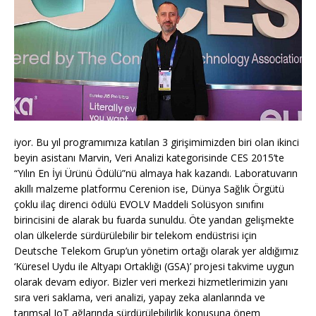
iyor. Bu yıl programımıza katılan 3 girişimimizden biri olan ikinci
beyin asistanı Marvin, Veri Analizi kategorisinde CES 2015’te
“Yılın En İyi Ürünü Ödülü”nü almaya hak kazandı. Laboratuvarın
akıllı malzeme platformu Cerenion ise, Dünya Sağlık Örgütü
çoklu ilaç direnci ödülü EVOLV Maddeli Solüsyon sınıfını
birincisini de alarak bu fuarda sunuldu. Öte yandan gelişmekte
olan ülkelerde sürdürülebilir bir telekom endüstrisi için
Deutsche Telekom Grup’un yönetim ortağı olarak yer aldığımız
‘Küresel Uydu ile Altyapı Ortaklığı (GSA)’ projesi takvime uygun
olarak devam ediyor. Bizler veri merkezi hizmetlerimizin yanı
sıra veri saklama, veri analizi, yapay zeka alanlarında ve
tarımsal IoT ağlarında sürdürülebilirlik konusuna önem