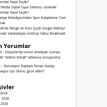
ormlar Nasıl Seçilir?
Yılında Dijital Oyun Sektörü: Güvenilir
ormlar Nasıl Seçilir?
niye Belediyesi’nden Spor Kulüplerine Tam
nak
dır’da Nergis ve Kuru Çiçek Sevgisi Mahzur
adı: Vatandaşlar Üreticiyi Yalnız Bırakmadı
n Yorumlar
t
-
Eskişehir’de tümör ameliyatı sonrası
e “doktor ihmali” iddiasına soruşturma
t
-
Bursaspor Başkanı Recep Günay:
aspor için ölümü göze aldım”
şivler
 2026
t 2026
 2026