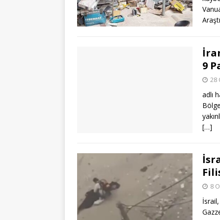
Vanua
Araşt
İra
9 P
28 
adlı 
Bölge
yakın
[…]
İsr
Fil
8 O
İsrai
Gazze