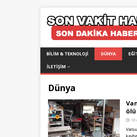
BILIM & TEKNOLOJI
DÜNYA
EĞI
İLETIŞIM
Dünya
Van
ölü
18 
Vanua
kaybe