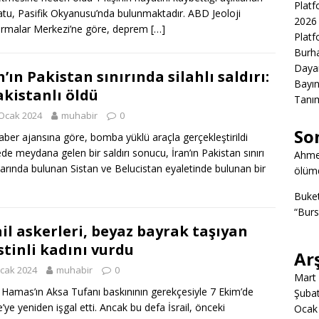
Platf
tu, Pasifik Okyanusu’nda bulunmaktadır. ABD Jeoloji
2026 
ırmalar Merkezi’ne göre, deprem
[…]
Platf
Burha
Daya
n’ın Pakistan sınırında silahlı saldırı:
Bayın
akistanlı öldü
Tanım
Ocak 2024
muhabir
0
So
haber ajansına göre, bomba yüklü araçla gerçekleştirildi
de meydana gelen bir saldırı sonucu, İran’ın Pakistan sınırı
Ahme
larında bulunan Sistan ve Belucistan eyaletinde bulunan bir
ölümd
Buke
“Burs
ail askerleri, beyaz bayrak taşıyan
istinli kadını vurdu
Ar
cak 2024
muhabir
0
Mart
l, Hamas’ın Aksa Tufanı baskınının gerekçesiyle 7 Ekim’de
Şuba
’ye yeniden işgal etti. Ancak bu defa İsrail, önceki
Ocak