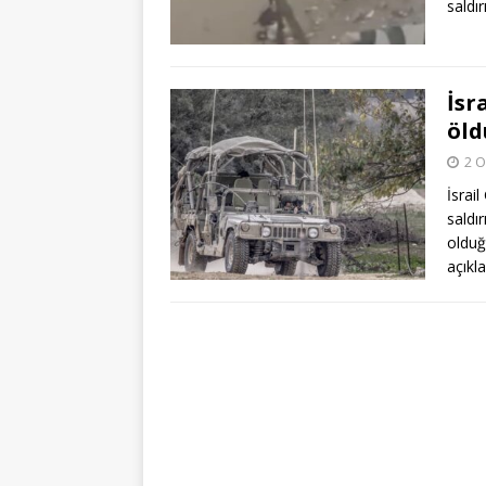
saldır
İsr
öld
2 O
İsrai
saldır
olduğu
açık