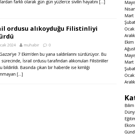
ılardan farklı olarak gün gün yüzlerce sivilin hayatını
[…]
Mayı
Nisa
Mart
Şuba
ail ordusu alıkoyduğu Filistinliyi
Ocak
ürdü
Aralı
Ekim
cak 2024
muhabir
0
Ağus
l Gazze’ye 7 Ekim’den bu yana saldırılarını sürdürüyor. Bu
Mayı
ı sürecinde, İsrail ordusu tarafından alıkonulan Filistinliler
Mart
 bildirildi. Basında çıkan bir haberde ise kimliği
Şuba
lanmayan
[…]
Ocak
Aralı
Ka
Bilim
Düny
Eğiti
Ekon
Gün