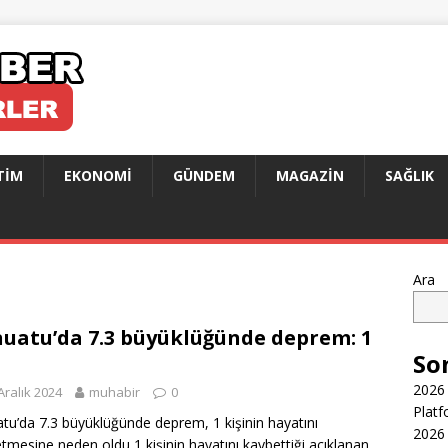
TIM
EKONOMI
GÜNDEM
MAGAZIN
SAĞLIK
Ara
uatu’da 7.3 büyüklüğünde deprem: 1
So
2026 
Aralık 2024
muhabir
0
Platf
tu’da 7.3 büyüklüğünde deprem, 1 kişinin hayatını
2026 
tmesine neden oldu 1 kişinin hayatını kaybettiği açıklanan