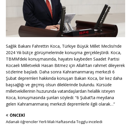
Sağlık Bakanı Fahrettin Koca, Türkiye Büyük Millet Meclisi’nde
2024 Yılı bütçe görüşmelerinde konuşma gerçekleştirdi. Koca,
TBMM’deki konuşmasında, hayatını kaybeden Saadet Partisi
Kocaeli Milletvekili Hasan Bitmez için Allah’tan rahmet dileyerek
sözlerine başladı. Daha sonra Kahramanmaraş merkezli 6
Şubat depremleri hakkında konuşan Bakan Koca, bir kez daha
başsağlığı ve geçmiş olsun dileklerinde bulundu. Kürsüde
milletvekillerinin huzurunda vatandaşlardan helallik isteyen
Koca, konuşmasında şunları söyledi: “6 Şubat’ta meydana
gelen Kahramanmaraş merkezli depremlerle ilgili olarak…”
ÖNCEKI
Adanalı öğrenciler Yerli Malı Haftasında Togg’u inceledi