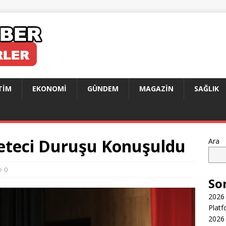
TIM
EKONOMI
GÜNDEM
MAGAZIN
SAĞLIK
eteci Duruşu Konuşuldu
Ara
0
So
2026 
Platf
2026 