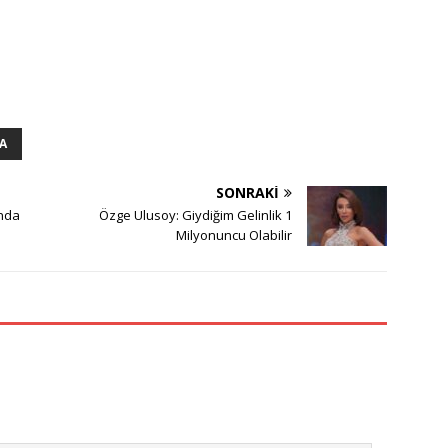
A
SONRAKI
’nda
Özge Ulusoy: Giydiğim Gelinlik 1
Milyonuncu Olabilir