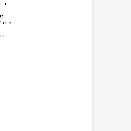
zin
k
et
Dakika
ım