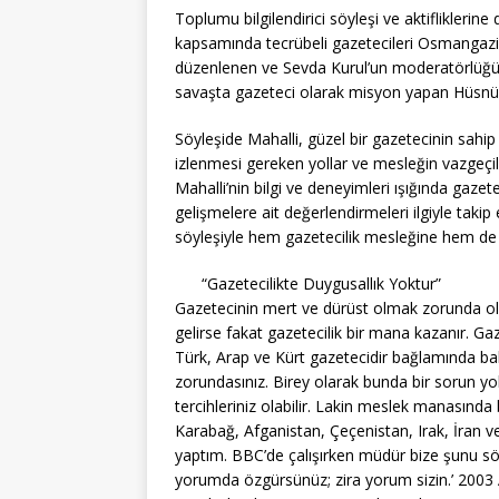
Toplumu bilgilendirici söyleşi ve aktiflikle
kapsamında tecrübeli gazetecileri Osmangazi
düzenlenen ve Sevda Kurul’un moderatörlüğün
savaşta gazeteci olarak misyon yapan Hüsnü M
Söyleşide Mahalli, güzel bir gazetecinin sahip o
izlenmesi gereken yollar ve mesleğin vazgeçilme
Mahalli’nin bilgi ve deneyimleri ışığında gazet
gelişmelere ait değerlendirmeleri ilgiyle taki
söyleşiyle hem gazetecilik mesleğine hem de a
“Gazetecilikte Duygusallık Yoktur”
Gazetecinin mert ve dürüst olmak zorunda ol
gelirse fakat gazetecilik bir mana kazanır. Gaz
Türk, Arap ve Kürt gazetecidir bağlamında b
zorundasınız. Birey olarak bunda bir sorun yo
tercihleriniz olabilir. Lakin meslek manasınd
Karabağ, Afganistan, Çeçenistan, Irak, İran v
yaptım. BBC’de çalışırken müdür bize şunu sö
yorumda özgürsünüz; zira yorum sizin.’ 2003 A