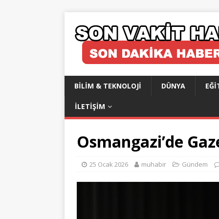
BILIM & TEKNOLOJI
DÜNYA
EĞI
İLETIŞIM
Osmangazi’de Gaz
25 Ocak 2026
muhabir
Gündem