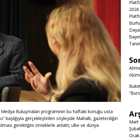
Platf
2026 
Platf
Burha
Daya
Bayın
Tanım
So
Ahme
ölümd
Buke
“Burs
 Medya Buluşmaları programının bu haftaki konuğu usta
Ar
 başlığıyla gerçekleştirilen söyleşide Mahalli, gazeteciliğin
Mart
lması gerektiğini örneklerle anlattı; ülke ve dünya
Şuba
Ocak