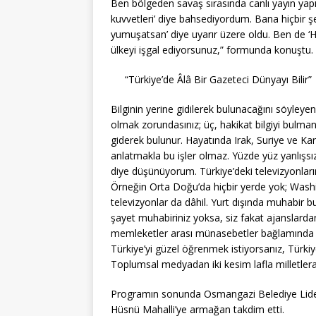
Ben bölgeden savaş sırasında canlı yayın yapı
kuvvetleri’ diye bahsediyordum. Bana hiçbir şe
yumuşatsan’ diye uyarır üzere oldu. Ben de ‘H
ülkeyi işgal ediyorsunuz,” formunda konuştu.
“Türkiye’de Âlâ Bir Gazeteci Dünyayı Bilir”
Bilginin yerine gidilerek bulunacağını söyleyen
olmak zorundasınız; üç, hakikat bilgiyi bulma
giderek bulunur. Hayatında Irak, Suriye ve K
anlatmakla bu işler olmaz. Yüzde yüz yanlışsız
diye düşünüyorum. Türkiye’deki televizyonları
Örneğin Orta Doğu’da hiçbir yerde yok; Wash
televizyonlar da dâhil. Yurt dışında muhabir b
şayet muhabiriniz yoksa, siz fakat ajanslarda
memleketler arası münasebetler bağlamında med
Türkiye’yi güzel öğrenmek istiyorsanız, Türkiy
Toplumsal medyadan iki kesim lafla milletlerar
Programın sonunda Osmangazi Belediye Lide
Hüsnü Mahalli’ye armağan takdim etti.