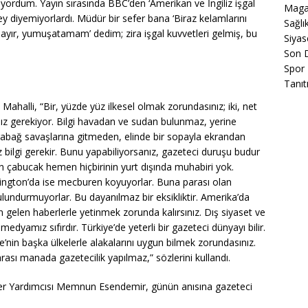
yordum. Yayın sırasında BBC’den ‘Amerikan ve İngiliz işgal
Maga
y diyemiyorlardı. Müdür bir sefer bana ‘Biraz kelamlarını
Sağlı
ayır, yumuşatamam’ dedim; zira işgal kuvvetleri gelmiş, bu
Siyas
Son 
Spor
Tanıt
 Mahalli, “Bir, yüzde yüz ilkesel olmak zorundasınız; iki, net
nız gerekiyor. Bilgi havadan ve sudan bulunmaz, yerine
arabağ savaşlarına gitmeden, elinde bir sopayla ekrandan
 bilgi gerekir. Bunu yapabiliyorsanız, gazeteci duruşu budur
n çabucak hemen hiçbirinin yurt dışında muhabiri yok.
ington’da ise mecburen koyuyorlar. Buna parası olan
ulundurmuyorlar. Bu dayanılmaz bir eksikliktir. Amerika’da
n gelen haberlerle yetinmek zorunda kalırsınız. Dış siyaset ve
yamız sıfırdır. Türkiye’de yeterli bir gazeteci dünyayı bilir.
e’nin başka ülkelerle alakalarını uygun bilmek zorundasınız.
ası manada gazetecilik yapılmaz,” sözlerini kullandı.
r Yardımcısı Memnun Esendemir, günün anısına gazeteci