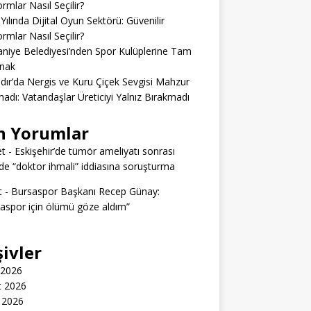
ormlar Nasıl Seçilir?
Yılında Dijital Oyun Sektörü: Güvenilir
ormlar Nasıl Seçilir?
niye Belediyesi’nden Spor Kulüplerine Tam
nak
dır’da Nergis ve Kuru Çiçek Sevgisi Mahzur
adı: Vatandaşlar Üreticiyi Yalnız Bırakmadı
n Yorumlar
t
-
Eskişehir’de tümör ameliyatı sonrası
e “doktor ihmali” iddiasına soruşturma
t
-
Bursaspor Başkanı Recep Günay:
aspor için ölümü göze aldım”
şivler
 2026
t 2026
 2026