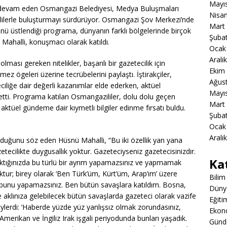
Mayı
rine devam eden Osmangazi Belediyesi, Medya Buluşmaları
Nisa
lilerle buluşturmayı sürdürüyor. Osmangazi Şov Merkezi’nde
Mart
ü üstlendiği programa, dünyanın farklı bölgelerinde birçok
Şuba
ahalli, konuşmacı olarak katıldı.
Ocak
Aralı
lması gereken nitelikler, başarılı bir gazetecilik için
Ekim
z ögeleri üzerine tecrübelerini paylaştı. İştirakçiler,
Ağus
eciliğe dair değerli kazanımlar elde ederken, aktüel
Mayı
p etti. Programa katılan Osmangazililer, dolu dolu geçen
Mart
ktüel gündeme dair kıymetli bilgiler edinme fırsatı buldu.
Şuba
Ocak
Aralı
duğunu söz eden Hüsnü Mahalli, “Bu iki özellik yan yana
etecilikte duygusallık yoktur. Gazeteciyseniz gazetecisinizdir.
Ka
aktığınızda bu türlü bir ayrım yapamazsınız ve yapmamak
ktur; birey olarak ‘Ben Türk’üm, Kürt’üm, Arap’ım’ üzere
Bilim
a bunu yapamazsınız. Ben bütün savaşlara katıldım. Bosna,
Düny
e aklınıza gelebilecek bütün savaşlarda gazeteci olarak vazife
Eğiti
ylerdi: ‘Haberde yüzde yüz yanlışsız olmak zorundasınız,
Ekon
merikan ve İngiliz Irak işgali periyodunda bunları yaşadık.
Gün