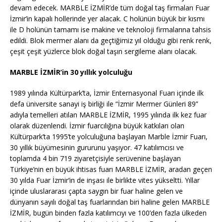
devam edecek. MARBLE İZMİR’de tüm doğal taş firmaları Fuar
İzmir’in kapalı hollerinde yer alacak. C holünün büyük bir kısmı
ile D holünün tamamı ise makine ve teknoloji firmalarına tahsis
edildi. Blok mermer alanı da geçtiğimiz yıl olduğu gibi renk renk,
çeşit çeşit yüzlerce blok doğal taşın sergileme alanı olacak.
MARBLE İZMİR’in 30 yıllık yolculuğu
1989 yılında Kültürpark’ta, İzmir Enternasyonal Fuarı içinde ilk
defa üniversite sanayi iş birliği ile “İzmir Mermer Günleri 89”
adıyla temelleri atılan MARBLE İZMİR, 1995 yılında ilk kez fuar
olarak düzenlendi. İzmir fuarcılığına büyük katkıları olan
Kültürpark’ta 1995’te yolculuğuna başlayan Marble İzmir Fuarı,
30 yıllık büyümesinin gururunu yaşıyor. 47 katılımcısı ve
toplamda 4 bin 719 ziyaretçisiyle serüvenine başlayan
Türkiye’nin en büyük ihtisas fuarı MARBLE İZMİR, aradan geçen
30 yılda Fuar İzmir’in de inşası ile birlikte vites yükseltti. Yıllar
içinde uluslararası çapta saygın bir fuar haline gelen ve
dünyanın sayılı doğal taş fuarlarından biri haline gelen MARBLE
İZMİR, bugün binden fazla katılımcıyı ve 100’den fazla ülkeden