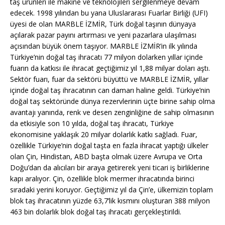
taş ürünleri ile makine ve teknolojileri sergilenmeye devam
edecek. 1998 yılından bu yana Uluslararası Fuarlar Birliği (UFI)
üyesi de olan MARBLE İZMİR, Türk doğal taşının dünyaya
açılarak pazar payını artırması ve yeni pazarlara ulaşılması
açısından büyük önem taşıyor. MARBLE İZMİR’in ilk yılında
Türkiye’nin doğal taş ihracatı 77 milyon dolarken yıllar içinde
fuarın da katkısı ile ihracat geçtiğimiz yıl 1,88 milyar doları aştı.
Sektör fuarı, fuar da sektörü büyüttü ve MARBLE İZMİR, yıllar
içinde doğal taş ihracatının can damarı haline geldi. Türkiye’nin
doğal taş sektöründe dünya rezervlerinin üçte birine sahip olma
avantajı yanında, renk ve desen zenginliğine de sahip olmasının
da etkisiyle son 10 yılda, doğal taş ihracatı, Türkiye
ekonomisine yaklaşık 20 milyar dolarlık katkı sağladı. Fuar,
özellikle Türkiye’nin doğal taşta en fazla ihracat yaptığı ülkeler
olan Çin, Hindistan, ABD başta olmak üzere Avrupa ve Orta
Doğu’dan da alıcıları bir araya getirerek yeni ticari iş birliklerine
kapı aralıyor. Çin, özellikle blok mermer ihracatında birinci
sıradaki yerini koruyor. Geçtiğimiz yıl da Çin’e, ülkemizin toplam
blok taş ihracatının yüzde 63,7’lik kısmını oluşturan 388 milyon
463 bin dolarlık blok doğal taş ihracatı gerçekleştirildi.