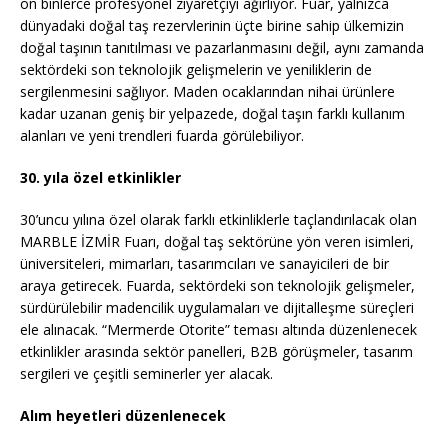
on binlerce profesyonel ziyaretçiyi ağırlıyor. Fuar, yalnızca
dünyadaki doğal taş rezervlerinin üçte birine sahip ülkemizin
doğal taşının tanıtılması ve pazarlanmasını değil, aynı zamanda
sektördeki son teknolojik gelişmelerin ve yeniliklerin de
sergilenmesini sağlıyor. Maden ocaklarından nihai ürünlere
kadar uzanan geniş bir yelpazede, doğal taşın farklı kullanım
alanları ve yeni trendleri fuarda görülebiliyor.
30. yıla özel etkinlikler
30’uncu yılına özel olarak farklı etkinliklerle taçlandırılacak olan
MARBLE İZMİR Fuarı, doğal taş sektörüne yön veren isimleri,
üniversiteleri, mimarları, tasarımcıları ve sanayicileri de bir
araya getirecek. Fuarda, sektördeki son teknolojik gelişmeler,
sürdürülebilir madencilik uygulamaları ve dijitalleşme süreçleri
ele alınacak. “Mermerde Otorite” teması altında düzenlenecek
etkinlikler arasında sektör panelleri, B2B görüşmeler, tasarım
sergileri ve çeşitli seminerler yer alacak.
Alım heyetleri düzenlenecek