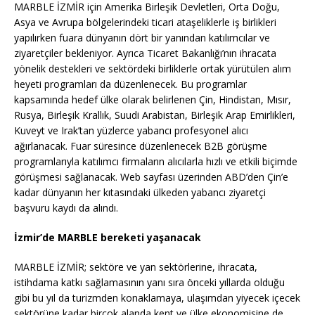
MARBLE İZMİR için Amerika Birleşik Devletleri, Orta Doğu,
Asya ve Avrupa bölgelerindeki ticari ataşeliklerle iş birlikleri
yapılırken fuara dünyanın dört bir yanından katılımcılar ve
ziyaretçiler bekleniyor. Ayrıca Ticaret Bakanlığı’nın ihracata
yönelik destekleri ve sektördeki birliklerle ortak yürütülen alım
heyeti programları da düzenlenecek. Bu programlar
kapsamında hedef ülke olarak belirlenen Çin, Hindistan, Mısır,
Rusya, Birleşik Krallık, Suudi Arabistan, Birleşik Arap Emirlikleri,
Kuveyt ve Irak’tan yüzlerce yabancı profesyonel alıcı
ağırlanacak. Fuar süresince düzenlenecek B2B görüşme
programlarıyla katılımcı firmaların alıcılarla hızlı ve etkili biçimde
görüşmesi sağlanacak. Web sayfası üzerinden ABD’den Çin’e
kadar dünyanın her kıtasındaki ülkeden yabancı ziyaretçi
başvuru kaydı da alındı.
İzmir’de MARBLE bereketi yaşanacak
MARBLE İZMİR; sektöre ve yan sektörlerine, ihracata,
istihdama katkı sağlamasının yanı sıra önceki yıllarda olduğu
gibi bu yıl da turizmden konaklamaya, ulaşımdan yiyecek içecek
sektörüne kadar birçok alanda kent ve ülke ekonomisine de