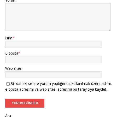
Yorum
İsim
*
E-posta
*
Web sitesi
Bir dahaki sefere yorum yaptığımda kullanılmak üzere adımı,
e-posta adresimi ve web sitesi adresimi bu tarayıcıya kaydet.
Ara