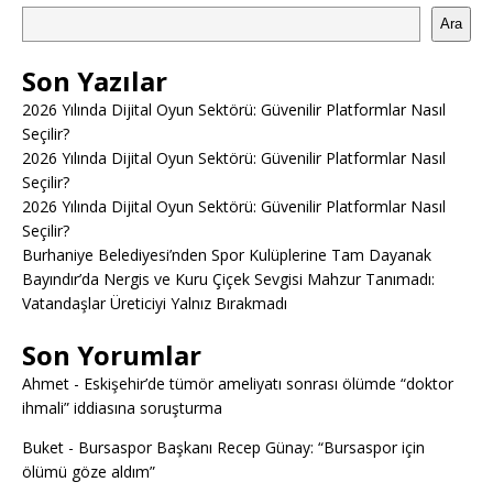
Ara
Son Yazılar
2026 Yılında Dijital Oyun Sektörü: Güvenilir Platformlar Nasıl
Seçilir?
2026 Yılında Dijital Oyun Sektörü: Güvenilir Platformlar Nasıl
Seçilir?
2026 Yılında Dijital Oyun Sektörü: Güvenilir Platformlar Nasıl
Seçilir?
Burhaniye Belediyesi’nden Spor Kulüplerine Tam Dayanak
Bayındır’da Nergis ve Kuru Çiçek Sevgisi Mahzur Tanımadı:
Vatandaşlar Üreticiyi Yalnız Bırakmadı
Son Yorumlar
Ahmet
-
Eskişehir’de tümör ameliyatı sonrası ölümde “doktor
ihmali” iddiasına soruşturma
Buket
-
Bursaspor Başkanı Recep Günay: “Bursaspor için
ölümü göze aldım”