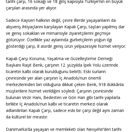
tarihi çarşı, 16 sokağı ve 18 giriş kapısıyla Türkiye’nin en büyük
çarşıları arasında yer alıyor.
Sadece Kayseri halkının değil, çevre illerde yaşayanların da
alışveriş ihtiyaçlarını karşılayan Kapalı Çarşı, taştan yapılmış dar
ve geniş sokakları ve mimarisiyle ziyaretçilerini geçmişe
götürüyor. Özellikle yaz aylarında gurbetçilerin yoğun ilgi
gösterdiği çarşı, 8 asırdır geniş ürün yelpazesiyle hizmet veriyor.
Kapalı Çarşı Koruma, Yaşatma ve Güzelleştirme Derneği
Başkanı Raşit Benk, çarşının 12. yüzyılda İpek Yolu üzerinde
ticaretin kalbi olarak kurulduğunu belirtti. Eski surların
çevresinde yer alan çarşının İç Anadolu’nun önemli
merkezlerinden biri olduğuna dikkat çeken Benk, 918 dükkânla
müşterilere hizmet verildiğini söyledi. Çarşının çevresinde
bulunan Vezir Hanı, Bedesten ve Gön Han gibi tarihi yapılarla
birlikte İç Anadolu’nun kalbi ve ticaretin merkezi olarak
adlandırılan Kapalı Çarşı, sadece eski bir çarşı değil aynı zaman
da kültürel bir mirastır.
Danimarka’da yaşayan ve memleketi olan Nevşehir’den tarihi