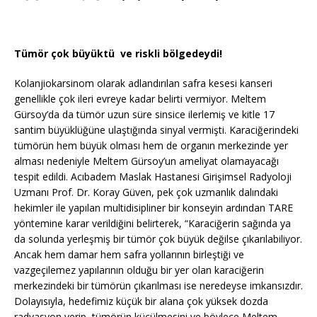
Tümör çok büyüktü ve riskli bölgedeydi!
Kolanjiokarsinom olarak adlandırılan safra kesesi kanseri
genellikle çok ileri evreye kadar belirti vermiyor. Meltem
Gürsoy’da da tümör uzun süre sinsice ilerlemiş ve kitle 17
santim büyüklüğüne ulaştığında sinyal vermişti. Karaciğerindeki
tümörün hem büyük olması hem de organın merkezinde yer
alması nedeniyle Meltem Gürsoy’un ameliyat olamayacağı
tespit edildi. Acıbadem Maslak Hastanesi Girişimsel Radyoloji
Uzmanı Prof. Dr. Koray Güven,
pek çok uzmanlık dalındaki
hekimler ile yapılan multidisipliner bir konseyin ardından TARE
yöntemine karar verildiğini belirterek, “Karaciğerin sağında ya
da solunda yerleşmiş bir tümör çok büyük değilse çıkarılabiliyor.
Ancak hem damar hem safra yollarının birleştiği ve
vazgeçilemez yapılarının olduğu bir yer olan karaciğerin
merkezindeki bir tümörün çıkarılması ise neredeyse imkansızdır.
Dolayısıyla, hedefimiz küçük bir alana çok yüksek dozda
radyasyon verip, tümörün küçülmesini ve böylece Meltem