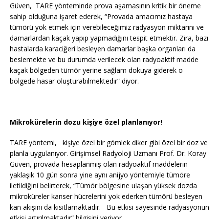
Güven,
TARE yönteminde prova aşamasının kritik bir öneme
sahip olduğuna işaret ederek, “Provada amacımız hastaya
tümörü yok etmek için verebileceğimiz radyasyon miktarını ve
damarlardan kaçak yapıp yapmadığını tespit etmektir. Zira, bazı
hastalarda karaciğeri besleyen damarlar başka organları da
beslemekte ve bu durumda verilecek olan radyoaktif madde
kaçak bölgeden tümör yerine sağlam dokuya giderek o
bölgede hasar oluşturabilmektedir” diyor.
Mikrokürelerin dozu kişiye özel planlanıyor!
TARE yöntemi, kişiye özel bir gömlek diker gibi özel bir doz ve
planla uygulanıyor. Girişimsel Radyoloji Uzmanı Prof. Dr. Koray
Güven, provada hesaplanmış olan radyoaktif maddelerin
yaklaşık 10 gün sonra yine aynı anijyo yöntemiyle tümöre
iletildiğini belirterek, “Tümör bölgesine ulaşan yüksek dozda
mikroküreler kanser hücrelerini yok ederken tümörü besleyen
kan akışını da kısıtlamaktadır. Bu etkisi sayesinde radyasyonun
etkisi artırılmaktadır” bilgisini veriyor.