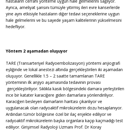
hastaların cerrahi yönteme uygun hale gelmelerini sağlıyor.
Ayrıca, ameliyat şansını tümüyle yitirmiş ileri evre kanserlerde
yine aynı etkisiyle hastaların diğer tedavi seçeneklerine uygun
hale gelmelerini ve bu sayede yaşam kalitelerinin yükselmesini
hedefliyor.
Yöntem 2 aşamadan oluşuyor
TARE (Transarteriyel Radyoembolizasyon) yöntemi anjiografi
eşliğinde ve lokal anestezi altında gerçekleştirilen iki aşamadan
oluşuyor. Genellikle 1.5 – 2 saatte tamamlanan TARE
yönteminin ilk anjiyo aşamasında tedavinin provası
gerçekleştiriliyor. Sıklıkla kasık bölgesindeki damara yerleştirilen
ince bir katater karaciğere giden damarlara yönlendiriliyor.
Karaciğeri besleyen damarların haritası çıkarılıyor ve
uygulanacak olan radyoaktif mikrokürelerin dozu hesaplanıyor.
Ardından tümör bölgesine özel bir ilaç enjekte ediliyor ve
radyoaktif mikrokürelerin başka organlara kaçıp kaçmadığı test
ediliyor. Girişimsel Radyoloji Uzmanı Prof. Dr Koray