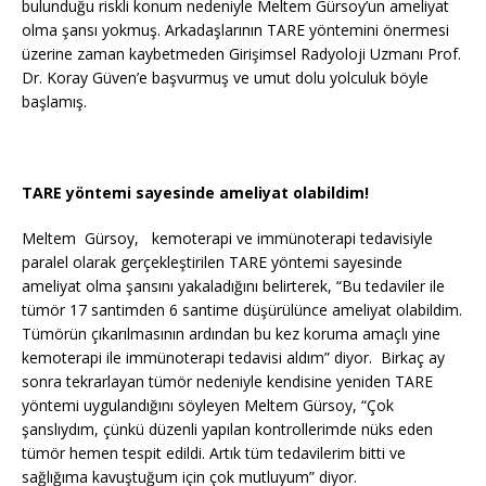
bulunduğu riskli konum nedeniyle Meltem Gürsoy’un ameliyat
olma şansı yokmuş. Arkadaşlarının TARE yöntemini önermesi
üzerine zaman kaybetmeden Girişimsel Radyoloji Uzmanı Prof.
Dr. Koray Güven’e başvurmuş ve umut dolu yolculuk böyle
başlamış.
TARE yöntemi sayesinde ameliyat olabildim!
Meltem Gürsoy, kemoterapi ve immünoterapi tedavisiyle
paralel olarak gerçekleştirilen TARE yöntemi sayesinde
ameliyat olma şansını yakaladığını belirterek, “Bu tedaviler ile
tümör 17 santimden 6 santime düşürülünce ameliyat olabildim.
Tümörün çıkarılmasının ardından bu kez koruma amaçlı yine
kemoterapi ile immünoterapi tedavisi aldım” diyor. Birkaç ay
sonra tekrarlayan tümör nedeniyle kendisine yeniden TARE
yöntemi uygulandığını söyleyen Meltem Gürsoy, “Çok
şanslıydım, çünkü düzenli yapılan kontrollerimde nüks eden
tümör hemen tespit edildi. Artık tüm tedavilerim bitti ve
sağlığıma kavuştuğum için çok mutluyum” diyor.