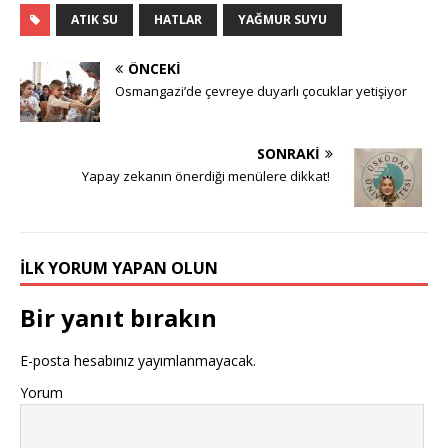
ATIK SU
HATLAR
YAĞMUR SUYU
ÖNCEKI
Osmangazi’de çevreye duyarlı çocuklar yetişiyor
SONRAKI
Yapay zekanın önerdiği menülere dikkat!
İLK YORUM YAPAN OLUN
Bir yanıt bırakın
E-posta hesabınız yayımlanmayacak.
Yorum