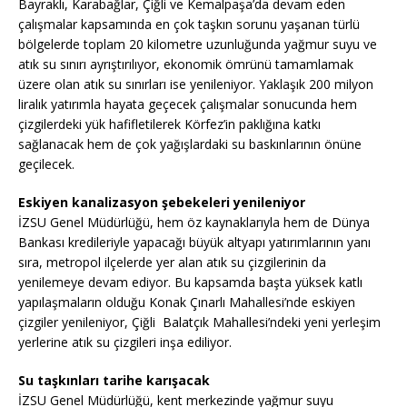
Bayraklı, Karabağlar, Çiğli ve Kemalpaşa’da devam eden
çalışmalar kapsamında en çok taşkın sorunu yaşanan türlü
bölgelerde toplam 20 kilometre uzunluğunda yağmur suyu ve
atık su sınırı ayrıştırılıyor, ekonomik ömrünü tamamlamak
üzere olan atık su sınırları ise yenileniyor. Yaklaşık 200 milyon
liralık yatırımla hayata geçecek çalışmalar sonucunda hem
çizgilerdeki yük hafifletilerek Körfez’in paklığına katkı
sağlanacak hem de çok yağışlardaki su baskınlarının önüne
geçilecek.
Eskiyen kanalizasyon şebekeleri yenileniyor
İZSU Genel Müdürlüğü, hem öz kaynaklarıyla hem de Dünya
Bankası kredileriyle yapacağı büyük altyapı yatırımlarının yanı
sıra, metropol ilçelerde yer alan atık su çizgilerinin da
yenilemeye devam ediyor. Bu kapsamda başta yüksek katlı
yapılaşmaların olduğu Konak Çınarlı Mahallesi’nde eskiyen
çizgiler yenileniyor, Çiğli Balatçık Mahallesi’ndeki yeni yerleşim
yerlerine atık su çizgileri inşa ediliyor.
Su taşkınları tarihe karışacak
İZSU Genel Müdürlüğü, kent merkezinde yağmur suyu