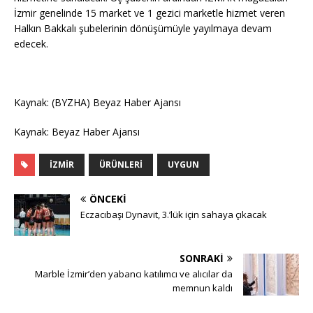
İzmir genelinde 15 market ve 1 gezici marketle hizmet veren
Halkın Bakkalı şubelerinin dönüşümüyle yayılmaya devam
edecek.
Kaynak: (BYZHA) Beyaz Haber Ajansı
Kaynak: Beyaz Haber Ajansı
İZMIR
ÜRÜNLERI
UYGUN
ÖNCEKI
Eczacıbaşı Dynavit, 3.’lük için sahaya çıkacak
SONRAKI
Marble İzmir’den yabancı katılımcı ve alıcılar da
memnun kaldı