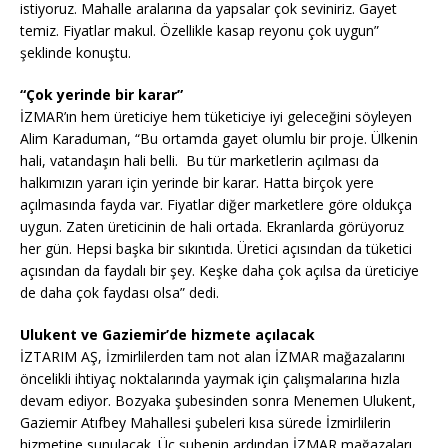
istiyoruz. Mahalle aralarına da yapsalar çok seviniriz. Gayet
temiz. Fiyatlar makul. Özellikle kasap reyonu çok uygun”
şeklinde konuştu.
“Çok yerinde bir karar”
İZMAR’ın hem üreticiye hem tüketiciye iyi geleceğini söyleyen
Alim Karaduman, “Bu ortamda gayet olumlu bir proje. Ülkenin
hali, vatandaşın hali belli. Bu tür marketlerin açılması da
halkımızın yararı için yerinde bir karar. Hatta birçok yere
açılmasında fayda var. Fiyatlar diğer marketlere göre oldukça
uygun. Zaten üreticinin de hali ortada. Ekranlarda görüyoruz
her gün. Hepsi başka bir sıkıntıda. Üretici açısından da tüketici
açısından da faydalı bir şey. Keşke daha çok açılsa da üreticiye
de daha çok faydası olsa” dedi.
Ulukent ve Gaziemir’de hizmete açılacak
İZTARIM AŞ, İzmirlilerden tam not alan İZMAR mağazalarını
öncelikli ihtiyaç noktalarında yaymak için çalışmalarına hızla
devam ediyor. Bozyaka şubesinden sonra Menemen Ulukent,
Gaziemir Atıfbey Mahallesi şubeleri kısa sürede İzmirlilerin
hizmetine sunulacak. Üç şubenin ardından İZMAR mağazaları