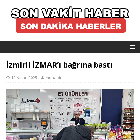
İzmirli İZMAR’ı bağrına bastı
13 Nisan 2025
muhabir