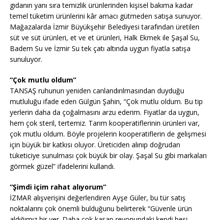
gıdanın yanı sıra temizlik ürünlerinden kişisel bakıma kadar
temel tüketim ürünlerini kâr amacı gütmeden satışa sunuyor.
Mağazalarda İzmir Büyükşehir Belediyesi tarafından üretilen
süt ve süt ürünleri, et ve et ürünleri, Halk Ekmek ile Şaşal Su,
Badem Su ve İzmir Su tek çatı altında uygun fiyatla satışa
sunuluyor.
“Çok mutlu oldum”
TANSAŞ ruhunun yeniden canlandırılmasından duyduğu
mutluluğu ifade eden Gülgün Şahin, “Çok mutlu oldum. Bu tip
yerlerin daha da çoğalmasını arzu ederim. Fiyatlar da uygun,
hem çok steril, tertemiz. Tarım kooperatiflerinin ürünleri var,
çok mutlu oldum. Böyle projelerin kooperatiflerin de gelişmesi
için büyük bir katkısı oluyor. Üreticiden alınıp doğrudan
tüketiciye sunulması çok büyük bir olay. Şaşal Su gibi markaları
görmek güzel” ifadelerini kullandı.
“Şimdi içim rahat alıyorum”
İZMAR alışverişini değerlendiren Ayşe Güler, bu tür satış
noktalarını çok önemli bulduğunu belirterek “Güvenle ürün
aldığımız bir yer. Daha çok kasap reyonundaki kendi besi