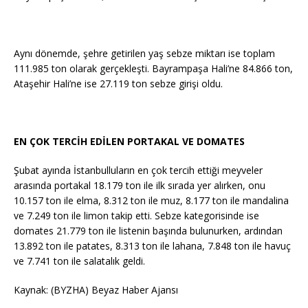
Aynı dönemde, şehre getirilen yaş sebze miktarı ise toplam
111.985 ton olarak gerçekleşti. Bayrampaşa Hali’ne 84.866 ton,
Ataşehir Hali’ne ise 27.119 ton sebze girişi oldu.
EN ÇOK TERCİH EDİLEN PORTAKAL VE DOMATES
Şubat ayında İstanbulluların en çok tercih ettiği meyveler
arasında portakal 18.179 ton ile ilk sırada yer alırken, onu
10.157 ton ile elma, 8.312 ton ile muz, 8.177 ton ile mandalina
ve 7.249 ton ile limon takip etti. Sebze kategorisinde ise
domates 21.779 ton ile listenin başında bulunurken, ardından
13.892 ton ile patates, 8.313 ton ile lahana, 7.848 ton ile havuç
ve 7.741 ton ile salatalık geldi.
Kaynak: (BYZHA) Beyaz Haber Ajansı