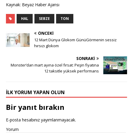
Kaynak: Beyaz Haber Ajansı
HAL
SEBZE
TON
ÖNCEKI
12 Mart Dünya Glokom GünüGörmenin sessiz
hırsızı glokom
SONRAKI
Monster’dan mart ayına özel fırsat: Peşin fiyatına
12 taksitle yüksek performans
İLK YORUM YAPAN OLUN
Bir yanıt bırakın
E-posta hesabınız yayımlanmayacak.
Yorum