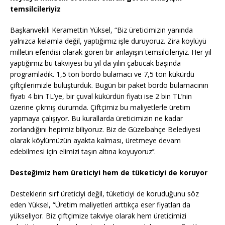
temsilcileriyiz
Başkanvekili Keramettin Yüksel, “Biz üreticimizin yanında
yalnızca kelamla değil, yaptığımız işle duruyoruz. Zira köylüyü
milletin efendisi olarak gören bir anlayışın temsilcileriyiz. Her yıl
yaptığımız bu takviyesi bu yıl da yılın çabucak başında
programladık. 1,5 ton bordo bulamacı ve 7,5 ton kükürdü
çiftçilerimizle buluşturduk. Bugün bir paket bordo bulamacının
fiyatı 4 bin TL’ye, bir çuval kükürdün fiyatı ise 2 bin TL’nin
üzerine çıkmış durumda. Çiftçimiz bu maliyetlerle üretim
yapmaya çalışıyor. Bu kurallarda üreticimizin ne kadar
zorlandığını hepimiz biliyoruz. Biz de Güzelbahçe Belediyesi
olarak köylümüzün ayakta kalması, üretmeye devam
edebilmesi için elimizi taşın altına koyuyoruz’’.
Desteğimiz hem üreticiyi hem de tüketiciyi de koruyor
Desteklerin sırf üreticiyi değil, tüketiciyi de koruduğunu söz
eden Yüksel, “Üretim maliyetleri arttıkça eser fiyatları da
yükseliyor. Biz çiftçimize takviye olarak hem üreticimizi