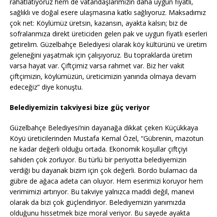
rahatlatıyoruz hem de vatandaşlarımızın daha uygun fiyatlı,
sağlıklı ve doğal esere ulaşmasına katkı sağlıyoruz. Maksadımız
çok net: Köylümüz üretsin, kazansın, ayakta kalsın; biz de
sofralarımıza direkt üreticiden gelen pak ve uygun fiyatlı eserleri
getirelim. Güzelbahçe Belediyesi olarak köy kültürünü ve üretim
geleneğini yaşatmak için çalışıyoruz. Bu topraklarda üretim
varsa hayat var. Çiftçimiz varsa rahmet var. Biz her vakit
çiftçimizin, köylümüzün, üreticimizin yanında olmaya devam
edeceğiz” diye konuştu.
Belediyemizin takviyesi bize güç veriyor
Güzelbahçe Belediyesi’nin dayanağa dikkat çeken Küçükkaya
Köyü üreticilerinden Mustafa Kemal Özel, “Gübrenin, mazotun
ne kadar değerli olduğu ortada. Ekonomik koşullar çiftçiyi
sahiden çok zorluyor. Bu türlü bir periyotta belediyemizin
verdiği bu dayanak bizim için çok değerli. Bordo bulamacı da
gübre de ağaca adeta can oluyor. Hem eserimizi koruyor hem
verimimizi artırıyor. Bu takviye yalnızca maddi değil, manevi
olarak da bizi çok güçlendiriyor. Belediyemizin yanımızda
olduğunu hissetmek bize moral veriyor. Bu sayede ayakta