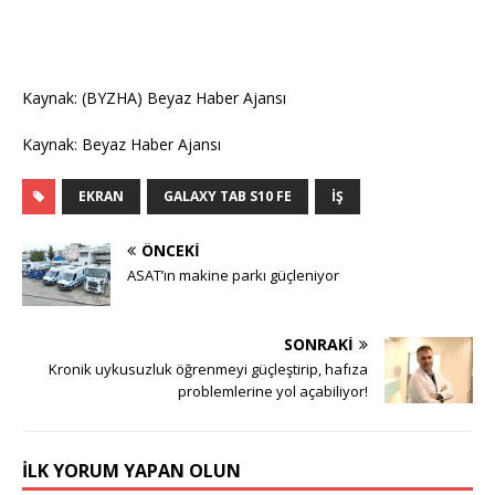
Kaynak: (BYZHA) Beyaz Haber Ajansı
Kaynak: Beyaz Haber Ajansı
EKRAN
GALAXY TAB S10 FE
İŞ
ÖNCEKI
ASAT’ın makine parkı güçleniyor
SONRAKI
Kronik uykusuzluk öğrenmeyi güçleştirip, hafıza
problemlerine yol açabiliyor!
İLK YORUM YAPAN OLUN