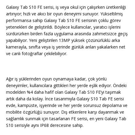
Galaxy Tab S10 FE serisi, iş veya okul için çalışırken üretkenliği
artırıyor; hızlı ve akıcı bir oyun deneyimi sunuyor. Yükseltilmiş
performansa sahip Galaxy Tab S10 FE serisinin çoklu görev
yetenekleri de geliştirildi. Böylece kullanıcılar, yaratıcı işlerini
sürdürürken birden fazla uygulama arasında zahmetsizce geçiş
yapabiliyor. Yeni geliştirilen 13MP yüksek çözünürlüklü arka
kamerayla, sınıfta veya iş yerinde günlük anları yakalarken net
ve canlı fotoğraflar çekilebiliyor.
Ağır iş yüklerinden oyun oynamaya kadar, çok yönlü
deneyimler, kullanıcılara gittikleri her yerde eşlik ediyor. Öndeki
modelden %4 daha hafif olan Galaxy Tab S10 FE’yi taşımak
artık daha da kolay. İnce tasarımıyla Galaxy S10 Tab FE serisi
evde, kampüste, işyerinde ve her yerde sorunsuz depolama ve
mobilite özgürlüğü sunuyor. Dış etkenlere karşı dayanmak ve
sağlamlık sunmak için tasarlanan FE serisi, en yeni Galaxy Tab
S10 serisiyle aynı IP68 derecesine sahip.