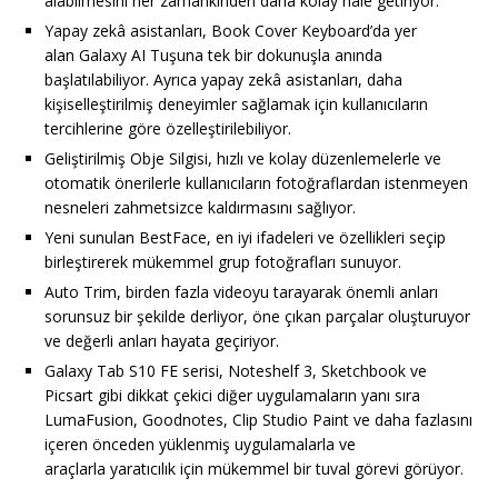
alabilmesini her zamankinden daha kolay hale getiriyor.
Yapay zekâ asistanları, Book Cover Keyboard’da yer
alan Galaxy AI Tuşuna tek bir dokunuşla anında
başlatılabiliyor. Ayrıca yapay zekâ asistanları, daha
kişiselleştirilmiş deneyimler sağlamak için kullanıcıların
tercihlerine göre özelleştirilebiliyor.
Geliştirilmiş
Obje Silgisi, hızlı ve kolay düzenlemelerle ve
otomatik önerilerle kullanıcıların fotoğraflardan istenmeyen
nesneleri zahmetsizce kaldırmasını sağlıyor.
Yeni sunulan BestFace, en iyi ifadeleri ve özellikleri seçip
birleştirerek mükemmel grup fotoğrafları sunuyor.
Auto Trim, birden fazla videoyu tarayarak önemli anları
sorunsuz bir şekilde derliyor, öne çıkan parçalar oluşturuyor
ve değerli anları hayata geçiriyor.
Galaxy Tab S10 FE serisi, Noteshelf 3, Sketchbook ve
Picsart gibi dikkat çekici diğer uygulamaların yanı sıra
LumaFusion, Goodnotes, Clip Studio Paint ve daha fazlasını
içeren önceden yüklenmiş uygulamalarla ve
araçlarla yaratıcılık için mükemmel bir tuval görevi görüyor.