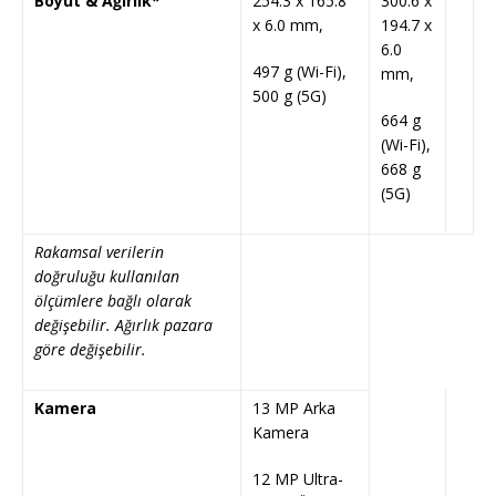
Boyut & Ağırlık*
254.3 x 165.8
300.6 x
x 6.0 mm,
194.7 x
6.0
497 g (Wi-Fi),
mm,
500 g (5G)
664 g
(Wi-Fi),
668 g
(5G)
Rakamsal verilerin
doğruluğu kullanılan
ölçümlere bağlı olarak
değişebilir. Ağırlık pazara
göre değişebilir.
Kamera
13 MP Arka
Kamera
12 MP Ultra-