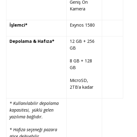
Geniş Ön
Kamera
İşlemci*
Exynos 1580
Depolama & Hafıza*
12 GB + 256
GB
8 GB + 128
GB
MicroSD,
2TB’a kadar
* Kullanılabilir depolama
kapasitesi, yüklü gelen
yazılıma bağlıdır.
* Hafıza seçeneği pazara
göre değişebilir.