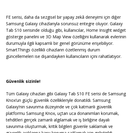
FE serisi, daha da sezgisel bir yapay zekâ deneyimi için diğer
Samsung Galaxy cihazlarıyla sorunsuz entegre oluyor. Galaxy
Tab S10 serisinde olduğu gibi, kullanıcılar, Home Insight widget
gösterge panelini ve 3D Map View özelliğini kullanarak evlerinin
durumuyla ilgili kapsamlı bir genel görünüme erişebiliyor.
SmartThings özellikli cihazların özetlenmiş durum
güncellemeleri ise dışarıdayken kullanıcıların içini rahatlatıyor.
Güvenlik sizinle!
Tüm Galaxy cihazları gibi Galaxy Tab S10 FE serisi de Samsung
Knox’un güçlü güvenlik özellikleriyle donatıldı. Samsung
Galaxy’nin savunma düzeyinde ve çok katmanlı güvenlik
platformu Samsung Knox, uçtan uca donanımları korumak,
tehditleri gerçek zamanlı algılamak ve iş birliğine dayalı
savunma oluşturmak, kritik bilgileri güvenle saklamak ve
güvenlik açıklarına karşı koruma sağlamak için geliştirildi.