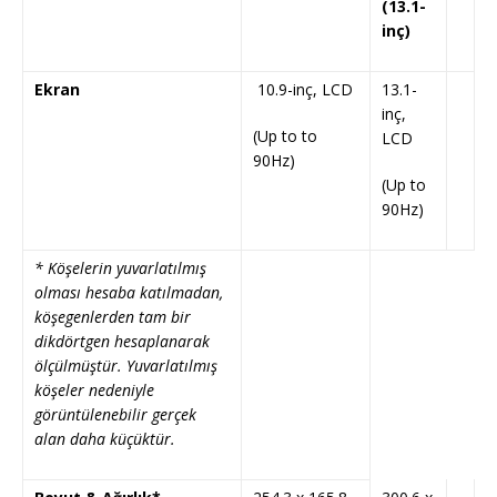
(13.1-
inç)
Ekran
10.9-inç, LCD
13.1-
inç,
(Up to to
LCD
90Hz)
(Up to
90Hz)
* Köşelerin yuvarlatılmış
olması hesaba katılmadan,
köşegenlerden tam bir
dikdörtgen hesaplanarak
ölçülmüştür. Yuvarlatılmış
köşeler nedeniyle
görüntülenebilir gerçek
alan daha küçüktür.