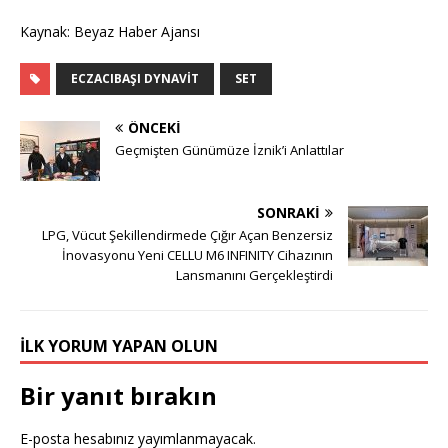
Kaynak: Beyaz Haber Ajansı
ECZACIBAŞI DYNAVIT
SET
ÖNCEKI
Geçmişten Günümüze İznik’i Anlattılar
SONRAKI
LPG, Vücut Şekillendirmede Çığır Açan Benzersiz
İnovasyonu Yeni CELLU M6 INFINITY Cihazının
Lansmanını Gerçekleştirdi
İLK YORUM YAPAN OLUN
Bir yanıt bırakın
E-posta hesabınız yayımlanmayacak.