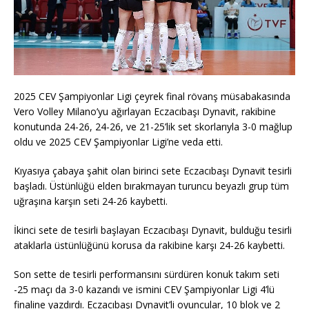
2025 CEV Şampiyonlar Ligi çeyrek final rövanş müsabakasında
Vero Volley Milano’yu ağırlayan Eczacıbaşı Dynavit, rakibine
konutunda 24-26, 24-26, ve 21-25’lik set skorlarıyla 3-0 mağlup
oldu ve 2025 CEV Şampiyonlar Ligi’ne veda etti.
Kıyasıya çabaya şahit olan birinci sete Eczacıbaşı Dynavit tesirli
başladı. Üstünlüğü elden bırakmayan turuncu beyazlı grup tüm
uğraşına karşın seti 24-26 kaybetti.
İkinci sete de tesirli başlayan Eczacıbaşı Dynavit, bulduğu tesirli
ataklarla üstünlüğünü korusa da rakibine karşı 24-26 kaybetti.
Son sette de tesirli performansını sürdüren konuk takım seti
-25 maçı da 3-0 kazandı ve ismini CEV Şampiyonlar Ligi 4’lü
finaline yazdırdı. Eczacıbaşı Dynavit’li oyuncular, 10 blok ve 2