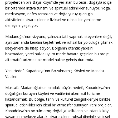
projelerden biri. Bayır Köyü’nde yer alan bu tesis, doğayla iç içe
bir ortamda inziva turizmi ve spiritüel etkinlikler sunuyor. Yoga,
meditasyon, nefes terapileri ve doğa yürüyüşleri gibi
aktivitelerle ziyaretçilerine fiziksel ve ruhsal bir yenilenme
deneyimi yaşatıyor.
Madanoğlu’nun vizyonu, yalnızca tatil yapmak isteyenlere değil,
aynı zamanda kendini keşfetmek ve ruhsal bir yolculuğa çıkmak
isteyenlere de hitap ediyor. Bölgenin otantik yapısını
bozmadan, yerel halkla uyum içinde hayata geçirilen bu proje,
alternatif turizmde bir model haline gelmiş durumda.
Yeni Hedef: Kapadokya’nın Bozulmamış Köyleri ve Masalsı
Vadileri
Mustafa Madanoğlu’nun sıradaki büyük hedefi, Kapadokya’nın
doğallığını koruyan köyleri ve vadilerini alternatif turizme
kazandırmak. Bu bölge, tarihi ve kültürel zenginlikleriyle birlikte,
spiritüel etkinlikler için ideal bir atmosfer sunuyor. Yeni projeler,
Kapadokya’nın bozulmamış doğal güzelliklerini ve otantik köy
yaşamını merkeze alarak, ziyaretçilerin ruhsal dinginlik ve içsel