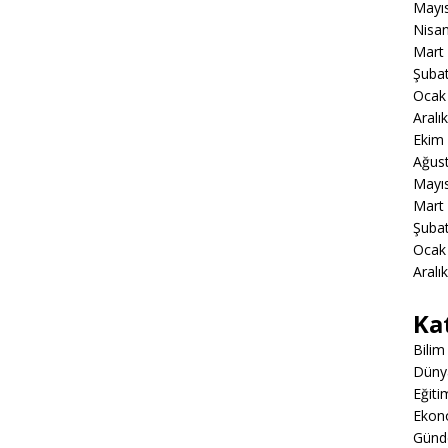
Mayı
Nisa
Mart
Şuba
Ocak
Aralı
Ekim
Ağus
Mayı
Mart
Şuba
Ocak
Aralı
Ka
Bilim
Düny
Eğiti
Ekon
Gün