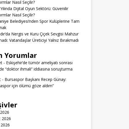
ormlar Nasıl Seçilir?
Yılında Dijital Oyun Sektörü: Güvenilir
ormlar Nasıl Seçilir?
niye Belediyesi’nden Spor Kulüplerine Tam
nak
dır’da Nergis ve Kuru Çiçek Sevgisi Mahzur
adı: Vatandaşlar Üreticiyi Yalnız Bırakmadı
n Yorumlar
t
-
Eskişehir’de tümör ameliyatı sonrası
e “doktor ihmali” iddiasına soruşturma
t
-
Bursaspor Başkanı Recep Günay:
aspor için ölümü göze aldım”
şivler
 2026
t 2026
 2026