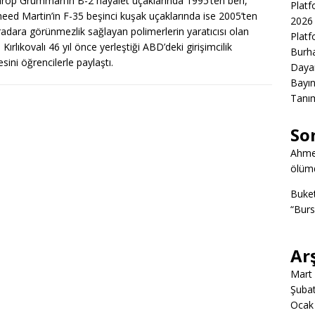
rop Grumman’in B-2 hayalet uçaklarında 1995’ten beri,
Platf
eed Martin’in F-35 beşinci kuşak uçaklarında ise 2005’ten
2026 
 radara görünmezlik sağlayan polimerlerin yaratıcısı olan
Platf
Kırlıkovalı 46 yıl önce yerleştiği ABD’deki girişimcilik
Burha
esini öğrencilerle paylaştı.
Daya
Bayın
Tanım
So
Ahme
ölümd
Buke
“Burs
Ar
Mart
Şuba
Ocak