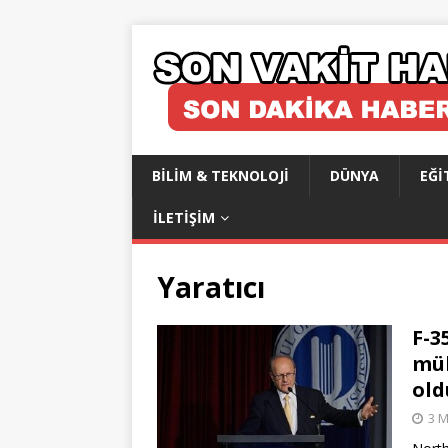
BILIM & TEKNOLOJI
DÜNYA
EĞI
İLETIŞIM
Yaratıcı
F-3
müh
old
3 M