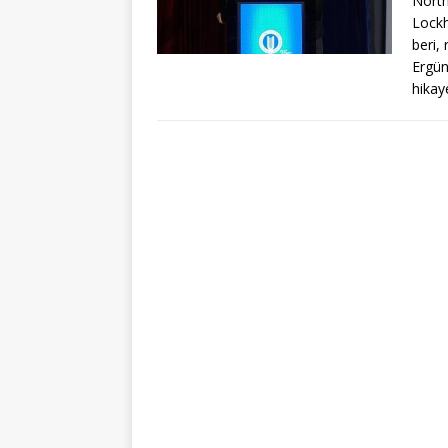
North
Lockh
beri,
Ergün 
hikay