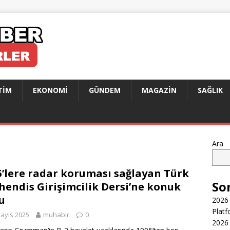
TIM
EKONOMI
GÜNDEM
MAGAZIN
SAĞLIK
Ara
5’lere radar koruması sağlayan Türk
So
endis Girişimcilik Dersi’ne konuk
u
2026 
Platf
ayıs 2025
muhabir
0
2026 