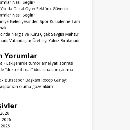
ormlar Nasıl Seçilir?
Yılında Dijital Oyun Sektörü: Güvenilir
ormlar Nasıl Seçilir?
niye Belediyesi’nden Spor Kulüplerine Tam
nak
dır’da Nergis ve Kuru Çiçek Sevgisi Mahzur
adı: Vatandaşlar Üreticiyi Yalnız Bırakmadı
n Yorumlar
t
-
Eskişehir’de tümör ameliyatı sonrası
e “doktor ihmali” iddiasına soruşturma
t
-
Bursaspor Başkanı Recep Günay:
aspor için ölümü göze aldım”
şivler
 2026
t 2026
 2026