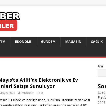
TIM
EKONOMI
GÜNDEM
MAGAZIN
SAĞLIK
Ara
Mayıs’ta A101’de Elektronik ve Ev
So
nleri Satışa Sunuluyor
2026 
Mayıs 2025
muhabir
0
Platf
ye’nin 81 ilinde ve her ilçesinde, 1.200’ün üzerinde tedarikçisi
2026 
erakende sektörünün öncü şirketleri arasında yer alan A101,