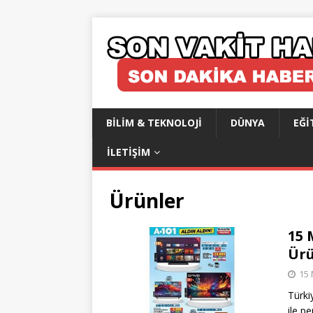
BILIM & TEKNOLOJI
DÜNYA
EĞI
İLETIŞIM
Ürünler
15 
Ürü
15 
Türki
ile p