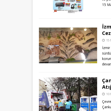
15 Ma
İzm
Cez
15 
İzmir
sürdü
korun
devam
Çan
Atı
10 
Çevre
Çanka