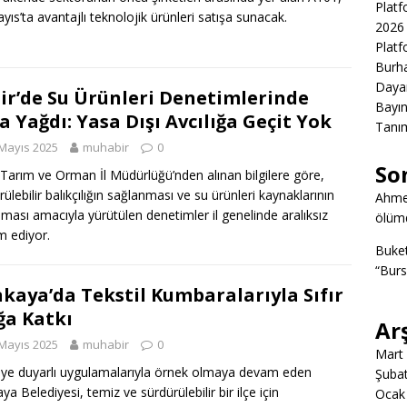
Platf
yıs’ta avantajlı teknolojik ürünleri satışa sunacak.
2026 
Platf
Burha
Daya
ir’de Su Ürünleri Denetimlerinde
Bayın
a Yağdı: Yasa Dışı Avcılığa Geçit Yok
Tanım
Mayıs 2025
muhabir
0
So
 Tarım ve Orman İl Müdürlüğü’nden alınan bilgilere göre,
rülebilir balıkçılığın sağlanması ve su ürünleri kaynaklarının
Ahme
ması amacıyla yürütülen denetimler il genelinde aralıksız
ölümd
 ediyor.
Buke
“Burs
kaya’da Tekstil Kumbaralarıyla Sıfır
ğa Katkı
Ar
Mayıs 2025
muhabir
0
Mart
ye duyarlı uygulamalarıyla örnek olmaya devam eden
Şuba
ya Belediyesi, temiz ve sürdürülebilir bir ilçe için
Ocak