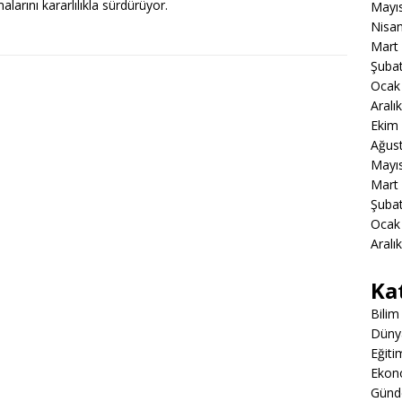
alarını kararlılıkla sürdürüyor.
Mayı
Nisa
Mart
Şuba
Ocak
Aralı
Ekim
Ağus
Mayı
Mart
Şuba
Ocak
Aralı
Ka
Bilim
Düny
Eğiti
Ekon
Gün