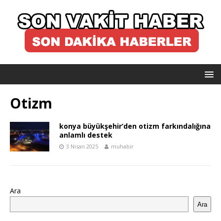
Otizm
konya büyükşehir’den otizm farkındalığına
anlamlı destek
3 Nisan 2025
muhabir
Ara
Ara