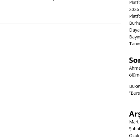
Platf
2026 
Platf
Burha
Daya
Bayın
Tanım
So
Ahme
ölümd
Buke
“Burs
Ar
Mart
Şuba
Ocak