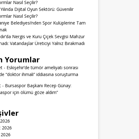
ormlar Nasıl Seçilir?
Yılında Dijital Oyun Sektörü: Güvenilir
ormlar Nasıl Seçilir?
niye Belediyesi’nden Spor Kulüplerine Tam
nak
dır’da Nergis ve Kuru Çiçek Sevgisi Mahzur
adı: Vatandaşlar Üreticiyi Yalnız Bırakmadı
n Yorumlar
t
-
Eskişehir’de tümör ameliyatı sonrası
e “doktor ihmali” iddiasına soruşturma
t
-
Bursaspor Başkanı Recep Günay:
aspor için ölümü göze aldım”
şivler
 2026
t 2026
 2026