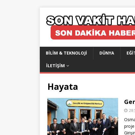
BILIM & TEKNOLOJI
DÜNYA
EĞI
İLETIŞIM
Hayata
Gen
28 
Osman
proje
Girişi