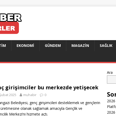
TIM
EKONOMI
GÜNDEM
MAGAZIN
SAĞLIK
Ara
ç girişimciler bu merkezde yetişecek
So
Şubat 2025
muhabir
0
2026 
gazi Belediyesi, genç girişimcileri desteklemek ve gençlerin
Platf
 üretmesine olanak sağlamak amacıyla Gençlik ve
2026 
mcilik Merkezi’ni hizmete açtı.