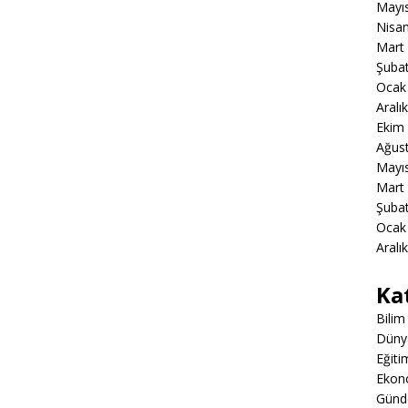
Mayı
Nisa
Mart
Şuba
Ocak
Aralı
Ekim
Ağus
Mayı
Mart
Şuba
Ocak
Aralı
Ka
Bilim
Düny
Eğiti
Ekon
Gün