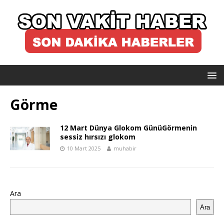
Görme
12 Mart Dünya Glokom GünüGörmenin
sessiz hırsızı glokom
10 Mart 2025
muhabir
Ara
Ara