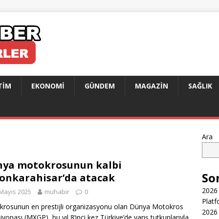
TIM
EKONOMI
GÜNDEM
MAGAZIN
SAĞLIK
Ara
ya motokrosunun kalbi
So
onkarahisar’da atacak
2026 
Mayıs 2025
muhabir
0
Platf
rosunun en prestijli organizasyonu olan Dünya Motokros
2026 
yonası (MXGP), bu yıl 8’inci kez Türkiye’de yarış tutkunlarıyla